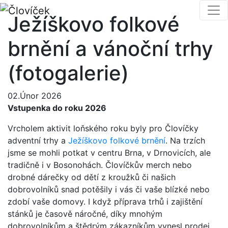
Ježíškovo folkové
brnění a vánoční trhy
(fotogalerie)
02.Únor 2026
Vstupenka do roku 2026
Vrcholem aktivit loňského roku byly pro Človíčky
adventní trhy a
Ježíškovo folkové brnění
. Na trzích
jsme se mohli potkat v centru Brna, v Drnovicích, ale
tradičně i v Bosonohách. Človíčkův merch nebo
drobné dárečky od dětí z kroužků či našich
dobrovolníků snad potěšily i vás či vaše blízké nebo
zdobí vaše domovy. I když příprava trhů i zajištění
stánků je časově náročné, díky mnohým
dobrovolníkům a štědrým zákazníkům vynesl prodej