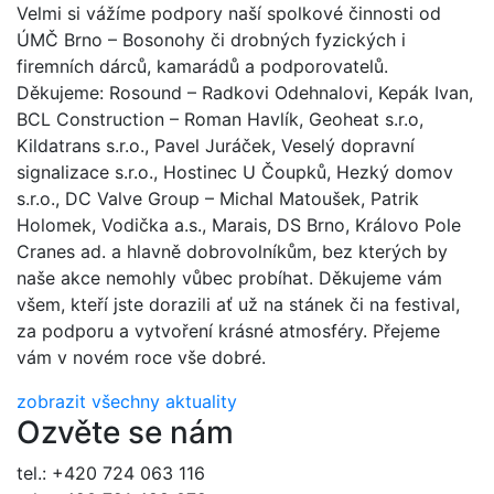
Velmi si vážíme podpory naší spolkové činnosti od
ÚMČ Brno – Bosonohy či drobných fyzických i
firemních dárců, kamarádů a podporovatelů.
Děkujeme: Rosound – Radkovi Odehnalovi, Kepák Ivan,
BCL Construction – Roman Havlík, Geoheat s.r.o,
Kildatrans s.r.o., Pavel Juráček, Veselý dopravní
signalizace s.r.o., Hostinec U Čoupků, Hezký domov
s.r.o., DC Valve Group – Michal Matoušek, Patrik
Holomek, Vodička a.s., Marais, DS Brno, Královo Pole
Cranes ad. a hlavně dobrovolníkům, bez kterých by
naše akce nemohly vůbec probíhat. Děkujeme vám
všem, kteří jste dorazili ať už na stánek či na festival,
za podporu a vytvoření krásné atmosféry. Přejeme
vám v novém roce vše dobré.
zobrazit všechny aktuality
Ozvěte se nám
tel.: +420 724 063 116