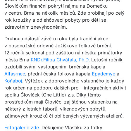
Človíčkům finanční pokrytí nájmu na Domečku
v centru Brna na několik měsíců. Zde probíhají po celý
rok kroužky a odlehčovací pobyty pro děti se
zdravotním znevýhodněním.
Druhou událostí závěru roku byla tradiční akce
v bosonožské orlovně Ježíškovo folkové brnění.
12.ročník se konal pod záštitou náměstka primátorky
města Brna
RNDr.Filipa Chvátala, Ph.D.
Letošní ročník
ozdobili svými vystoupeními brněnská kapela
Alfasrnec
, přední česká folková kapela
Epydemye
a
Koňaboj
. Výtěžek z dobrovolného vstupného je každý
rok určen na podporu dalších pro – integračních aktivit
spolku Človíček (One Little) z.s. Díky těmto
prostředkům mají Človíčci zajištěnou vstupenku na
některý z letních táborů, víkendových pobytů,
zájmových kroužků či oblíbených výtvarných ateliérů.
Fotogalerie zde.
Děkujeme Vlastiku za fotky.