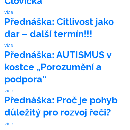
Človíčka
více
Přednáška: Citlivost jako
dar – další termín!!!
více
Přednáška: AUTISMUS v
kostce „Porozumění a
podpora“
více
Přednáška: Proč je pohyb
důležitý pro rozvoj řeči?
více