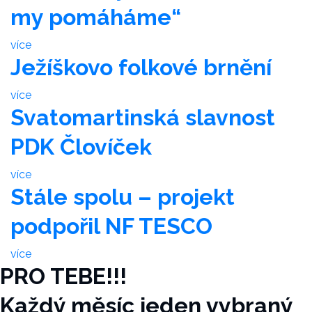
my pomáháme“
více
Ježíškovo folkové brnění
více
Svatomartinská slavnost
PDK Človíček
více
Stále spolu – projekt
podpořil NF TESCO
více
PRO TEBE!!!
Každý měsíc jeden vybraný