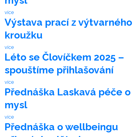
mysl
více
Výstava prací z výtvarného
kroužku
více
Léto se Človíčkem 2025 –
spouštíme přihlašování
více
Přednáška Laskavá péče o
mysl
více
Přednáška o wellbeingu